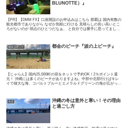
BLUNOTTE）』
【PR】【DMM FX】口座開設のお申込みはこちら 那覇は 国内有数の
観光都市でありながら なぜか気軽に行ける 見晴らしの良い高いとこ
ろがないのが 弱点のひとつだなぁ、 と自分では勝手に思ってまし
た…… 以前は県庁最上階の喫茶店が 隠れたオ...
都会のビーチ『波の上ビーチ』
観光スポット
【じゃらん】国内25,000軒の宿をネットで予約OK！2％ポイント還
元！ 沖縄には多くのビーチがありますよね。中部や北部行けばキレ
イで雄大な海、コバルトブルーとエメラルドグリーンの海が広がって
ます。 それはもちろんとーっても素敵ですが忘れち...
沖縄の冬は意外と寒い！その理由
生活
と過ごし方