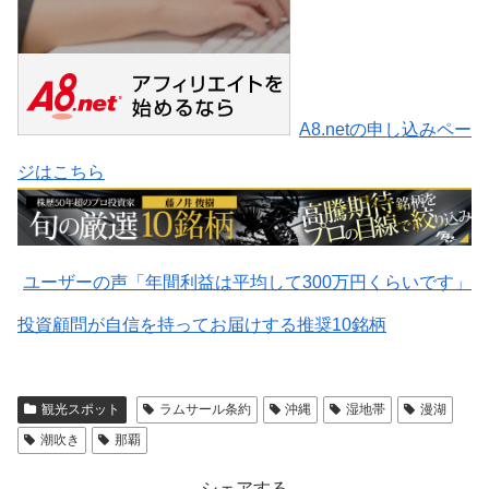
A8.netの申し込みペー
ジはこちら
ユーザーの声「年間利益は平均して300万円くらいです」
投資顧問が自信を持ってお届けする推奨10銘柄
観光スポット
ラムサール条約
沖縄
湿地帯
漫湖
潮吹き
那覇
シェアする