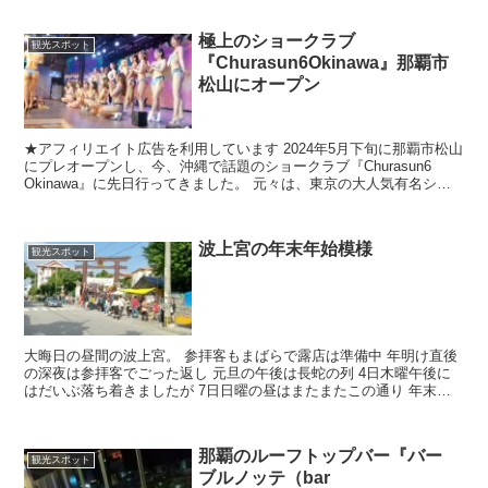
極上のショークラブ
観光スポット
『Churasun6Okinawa』那覇市
松山にオープン
★アフィリエイト広告を利用しています 2024年5月下旬に那覇市松山
にプレオープンし、今、沖縄で話題のショークラブ『Churasun6
Okinawa』に先日行ってきました。 元々は、東京の大人気有名ショ
ークラブ『バーレスク東京』の沖縄店と...
波上宮の年末年始模様
観光スポット
大晦日の昼間の波上宮。 参拝客もまばらで露店は準備中 年明け直後
の深夜は参拝客でごった返し 元旦の午後は長蛇の列 4日木曜午後に
はだいぶ落ち着きましたが 7日日曜の昼はまたまたこの通り 年末年
始は日にちや時間によって混雑具合がかなり変わるの...
那覇のルーフトップバー『バー
観光スポット
ブルノッテ（bar