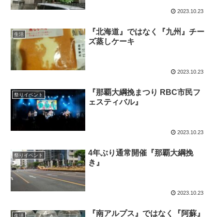
2023.10.23
『北海道』ではなく『九州』チー
生活
ズ蒸しケーキ
2023.10.23
『那覇大綱挽まつり RBC市民フ
祭りイベント
ェスティバル』
2023.10.23
4年ぶり通常開催『那覇大綱挽
祭りイベント
き』
2023.10.23
『南アルプス』ではなく『阿蘇』
生活