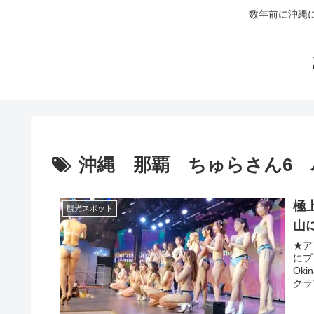
数年前に沖縄
沖縄 那覇 ちゅらさん6
極上
観光スポット
山
★ア
にプ
Ok
クラ