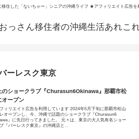
に移住した「ないちゃー」シニアの沖縄ライフ ★アフィリエイト広告を
おっさん移住者の沖縄生活あれこ
 バーレスク東京
のショークラブ『Churasun6Okinawa』那覇市松
にオープン
フィリエイト広告を利用しています 2024年5月下旬に那覇市松山
レオープンし、今、沖縄で話題のショークラブ『Churasun6
inawa』に先日行ってきました。 元々は、東京の大人気有名ショー
ブ『バーレスク東京』の沖縄店と...