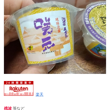
楽天
残波
等など