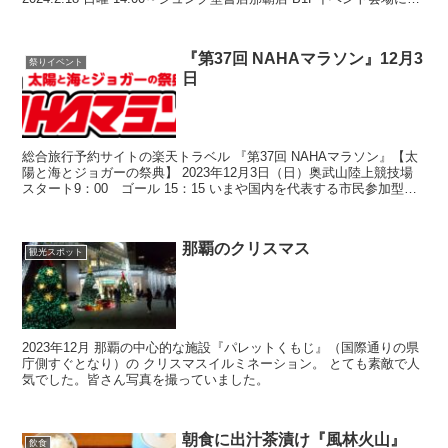
旅行なら楽天トラベル 楽天ブック...
『第37回 NAHAマラソン』12月3
祭りイベント
日
総合旅行予約サイトの楽天トラベル 『第37回 NAHAマラソン』【太
陽と海とジョガーの祭典】 2023年12月3日（日）奥武山陸上競技場
スタート9：00 ゴール 15：15 いまや国内を代表する市民参加型大
規模スポーツイベントのひとつになっ...
那覇のクリスマス
観光スポット
2023年12月 那覇の中心的な施設『パレットくもじ』（国際通りの県
庁側すぐとなり）の クリスマスイルミネーション。 とても素敵で人
気でした。皆さん写真を撮っていました。
朝食に出汁茶漬け『風林火山』
飲食