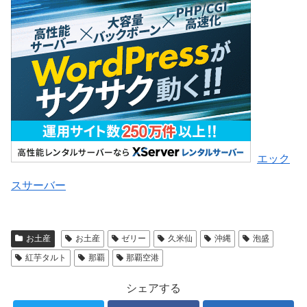
エック
スサーバー
お土産
お土産
ゼリー
久米仙
沖縄
泡盛
紅芋タルト
那覇
那覇空港
シェアする