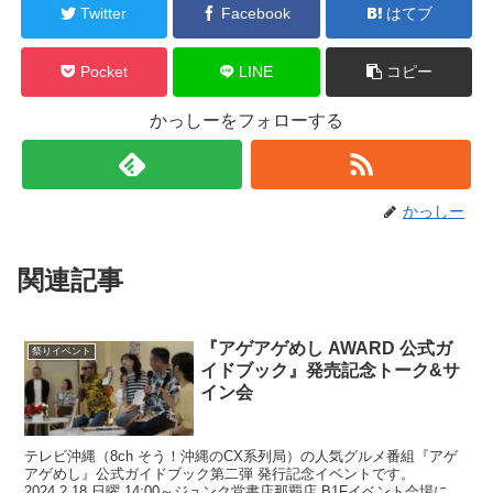
Twitter
Facebook
はてブ
Pocket
LINE
コピー
かっしーをフォローする
かっしー
関連記事
『アゲアゲめし AWARD 公式ガ
祭りイベント
イドブック』発売記念トーク&サ
イン会
テレビ沖縄（8ch そう！沖縄のCX系列局）の人気グルメ番組『アゲ
アゲめし』公式ガイドブック第二弾 発行記念イベントです。
2024.2.18 日曜 14:00～ジュンク堂書店那覇店 B1Fイベント会場にて