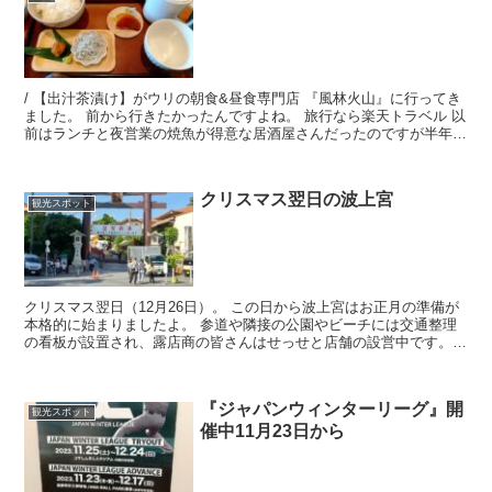
/ 【出汁茶漬け】がウリの朝食&昼食専門店 『風林火山』に行ってき
ました。 前から行きたかったんですよね。 旅行なら楽天トラベル 以
前はランチと夜営業の焼魚が得意な居酒屋さんだったのですが半年位
前（←不確かですが）にリニューアルして今は朝食...
クリスマス翌日の波上宮
観光スポット
クリスマス翌日（12月26日）。 この日から波上宮はお正月の準備が
本格的に始まりましたよ。 参道や隣接の公園やビーチには交通整理
の看板が設置され、露店商の皆さんはせっせと店舗の設営中です。
たまたまなのか意図的なのかは分かりませんが 『クリ...
『ジャパンウィンターリーグ』開
観光スポット
催中11月23日から